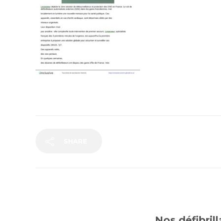
SHARE
Nos défibril