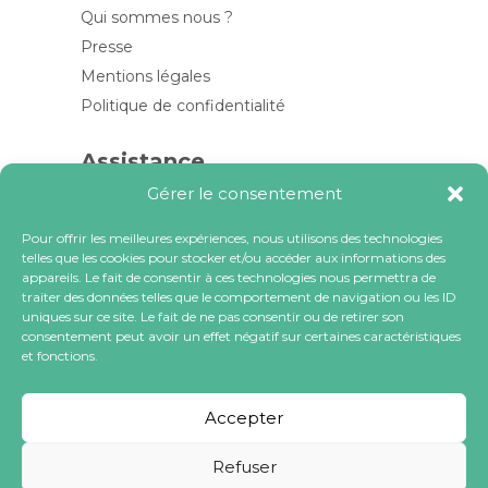
Qui sommes nous ?
Presse
Mentions légales
Politique de confidentialité
Assistance
Gérer le consentement
Contactez-nous
FAQ
Pour offrir les meilleures expériences, nous utilisons des technologies
telles que les cookies pour stocker et/ou accéder aux informations des
Blog
appareils. Le fait de consentir à ces technologies nous permettra de
traiter des données telles que le comportement de navigation ou les ID
Contactez-nous
uniques sur ce site. Le fait de ne pas consentir ou de retirer son
consentement peut avoir un effet négatif sur certaines caractéristiques
et fonctions.
contact@locacoeur.com
(+33) 0806 079 112
Accepter
Refuser