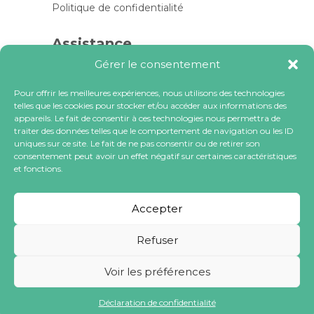
Politique de confidentialité
Assistance
Gérer le consentement
Contactez-nous
FAQ
Pour offrir les meilleures expériences, nous utilisons des technologies
telles que les cookies pour stocker et/ou accéder aux informations des
Blog
appareils. Le fait de consentir à ces technologies nous permettra de
traiter des données telles que le comportement de navigation ou les ID
Contactez-nous
uniques sur ce site. Le fait de ne pas consentir ou de retirer son
consentement peut avoir un effet négatif sur certaines caractéristiques
et fonctions.
contact@locacoeur.com
(+33) 0806 079 112
Accepter
Refuser
Voir les préférences
Tous droits réservés à LOCACOEUR SA
Déclaration de confidentialité