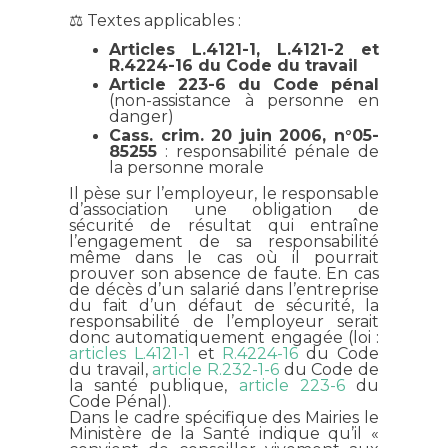
⚖️ Textes applicables :
Articles L.4121-1, L.4121-2 et
R.4224-16 du Code du travail
Article 223-6 du Code pénal
(non-assistance à personne en
danger)
Cass. crim. 20 juin 2006, n°05-
85255
: responsabilité pénale de
la personne morale
Il pèse sur l’employeur, le responsable
d’association une obligation de
sécurité de résultat qui entraîne
l’engagement de sa responsabilité
même dans le cas où il pourrait
prouver son absence de faute. En cas
de décès d’un salarié dans l’entreprise
du fait d’un défaut de sécurité, la
responsabilité de l’employeur serait
donc automatiquement engagée (loi :
articles L.4121-1
et
R.4224-16
du Code
du travail,
article R.232-1-6
du Code de
la santé publique,
article 223-6
du
Code Pénal).
Dans le cadre spécifique des Mairies le
Ministère de la Santé indique qu’il «