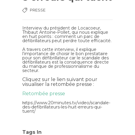
PRESSE
Interview du président de Locacoeur,
Thibaut Antoine-Pollet, qui nous explique
en huit points : comment un parc de
défibrillateurs peut perdre toute efficacité.
A travers cette interview, il explique
l’importance de choisir le bon prestataire
pour son défibrillateur car le scandale des
défibrillateurs est la conséquence directe
du manque de professionnalisme du
secteur.
Cliquez sur le lien suivant pour
visualiser la retombée presse :
Retombée presse
tps://www.20minutes.tv/video/scandale-
ht
des-defibrillateurs-les-huit-erreurs-qui-
tuent/
Tags In