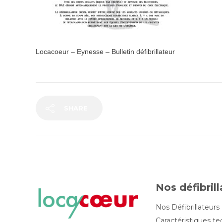
Locacoeur – Eynesse – Bulletin défibrillateur
SHARE
Nos défibril
Nos Défibrillateurs
Caractéristiques t