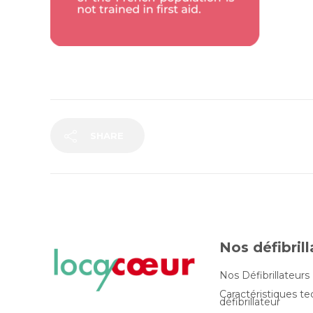
SHARE
Nos défibril
Nos Défibrillateurs
Caractéristiques t
défibrillateur