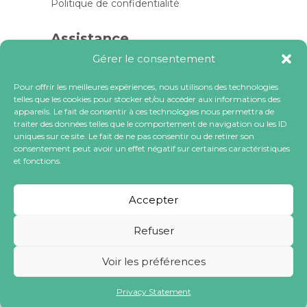
Politique de confidentialité
Assistance
Gérer le consentement
Contactez-nous
FAQ
Pour offrir les meilleures expériences, nous utilisons des technologies
telles que les cookies pour stocker et/ou accéder aux informations des
Blog
appareils. Le fait de consentir à ces technologies nous permettra de
traiter des données telles que le comportement de navigation ou les ID
Contactez-nous
uniques sur ce site. Le fait de ne pas consentir ou de retirer son
consentement peut avoir un effet négatif sur certaines caractéristiques
et fonctions.
contact@locacoeur.com
(+33) 0806 079 112
Accepter
Refuser
Voir les préférences
Tous droits réservés à LOCACOEUR SA
Privacy Statement