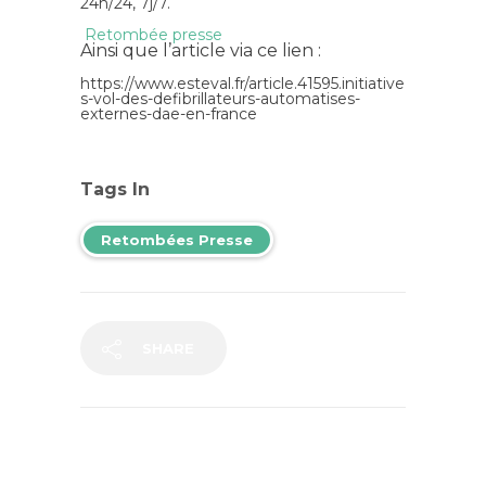
24h/24, 7j/7.
Retombée presse
Ainsi que l’article via ce lien :
https://www.esteval.fr/article.41595.initiative
s-vol-des-defibrillateurs-automatises-
externes-dae-en-france
Tags In
Retombées Presse
SHARE