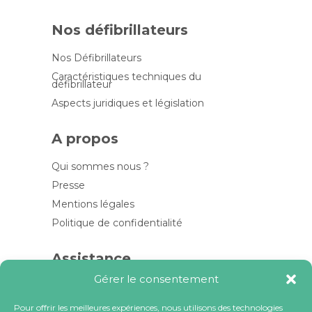
Nos défibrillateurs
Nos Défibrillateurs
Caractéristiques techniques du
défibrillateur
Aspects juridiques et législation
A propos
Qui sommes nous ?
Presse
Mentions légales
Politique de confidentialité
Assistance
Gérer le consentement
Contactez-nous
FAQ
Pour offrir les meilleures expériences, nous utilisons des technologies