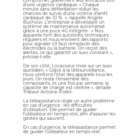
compromet gravement leur efficacité lors
d’une urgence cardiaque. « Chaque
minute sans défibrillation réduit les
chances de survie d’une victime d’arrêt
cardiaque de 10 % », rappelle Angèle
Buchoux. L’entreprise a développé un
système de maintenance automatisé
grâce à une puce 4G intégrée : « Nos
appareils font des autotests techniques
réguliers et nous envoient des rapports
pour signaler s’il faut remplacer des
électrodes ou la batterie. On reçoit des
alertes, ce qui garantit un suivi constant »,
précise-t-elle.
De son côté,
Locacoeur
mise sur un suivi
quotidien. « Grâce à la télésurveillance,
nous vérifions l’état des appareils tous les
jours. On teste l’ensemble des
composants, et une fois par semaine, la
capacité de charge est vérifiée », détaille
Thibaut Antoine-Pollet
.
La téléassistance règle un autre problème
en cas d’urgence : les difficultés
d’utilisation. Elle permet de guider
l’utilisateur en temps réel, afin d’assurer les
gestes qui sauvent.
En cas d’urgence, la téléassistance permet
de guider l’utilisateur en temps réel.