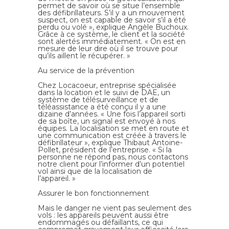
permet de savoir où se situe l’ensemble
des défibrillateurs. S’il y a un mouvement
suspect, on est capable de savoir s’il a été
perdu ou volé », explique Angèle Buchoux.
Grâce à ce système, le client et la société
sont alertés immédiatement. « On est en
mesure de leur dire où il se trouve pour
qu’ils aillent le récupérer. »
Au service de la prévention
Chez
Locacoeur
, entreprise spécialisée
dans la location et le suivi de DAE, un
système de télésurveillance et de
téléassistance a été conçu il y a une
dizaine d’années. « Une fois l’appareil sorti
de sa boîte, un signal est envoyé à nos
équipes. La localisation se met en route et
une communication est créée à travers le
défibrillateur », explique
Thibaut Antoine-
Pollet
, président de l’entreprise. « Si la
personne ne répond pas, nous contactons
notre client pour l’informer d’un potentiel
vol ainsi que de la localisation de
l’appareil. »
Assurer le bon fonctionnement
Mais le danger ne vient pas seulement des
vols : les appareils peuvent aussi être
endommagés ou défaillants, ce qui