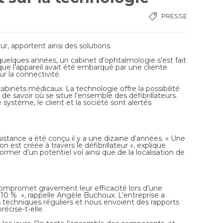
PRESSE
ur, apportent ainsi des solutions.
 quelques années, un cabinet d’ophtalmologie s’est fait
, que l’appareil avait été embarqué par une cliente
r la connectivité.
 cabinets médicaux. La technologie offre la possibilité
 de savoir où se situe l’ensemble des défibrillateurs.
système, le client et la société sont alertés
ssistance a été conçu il y a une dizaine d’années. « Une
 est créée à travers le défibrillateur », explique
ormer d’un potentiel vol ainsi que de la localisation de
compromet gravement leur efficacité lors d’une
 10 % », rappelle Angèle Buchoux. L’entreprise a
techniques réguliers et nous envoient des rapports
récise-t-elle.