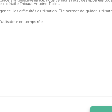
 Grâce à la télésurveillance, nous vérifions l’état des appareils t
 », détaille
Thibaut Antoine-Pollet
.
ce : les difficultés d’utilisation. Elle permet de guider l’utilisat
’utilisateur en temps réel.