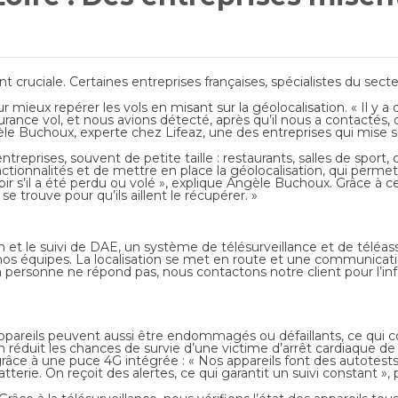
nt cruciale. Certaines entreprises françaises, spécialistes du secte
mieux repérer les vols en misant sur la géolocalisation. « Il y a
ssurance vol, et nous avions détecté, après qu’il nous a contactés
le Buchoux, experte chez Lifeaz, une des entreprises qui mise su
ntreprises, souvent de petite taille : restaurants, salles de sport,
nctionnalités et de mettre en place la géolocalisation, qui permet
 s’il a été perdu ou volé », explique Angèle Buchoux. Grâce à ce 
 trouve pour qu’ils aillent le récupérer. »
ion et le suivi de DAE, un système de télésurveillance et de téléa
à nos équipes. La localisation se met en route et une communication
i la personne ne répond pas, nous contactons notre client pour l’inf
 appareils peuvent aussi être endommagés ou défaillants, ce qui 
 réduit les chances de survie d’une victime d’arrêt cardiaque de
e à une puce 4G intégrée : « Nos appareils font des autotests 
tterie. On reçoit des alertes, ce qui garantit un suivi constant », p