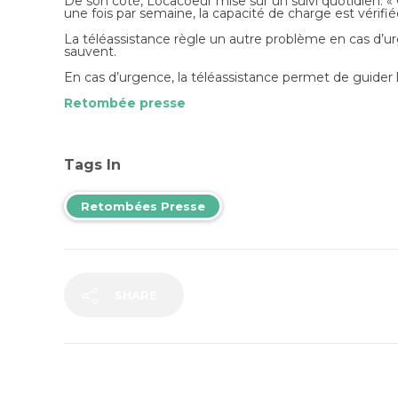
De son côté,
Locacoeur
mise sur un suivi quotidien. «
une fois par semaine, la capacité de charge est vérifiée
La téléassistance règle un autre problème en cas d’urgen
sauvent.
En cas d’urgence, la téléassistance permet de guider l
Retombée presse
Tags In
Retombées Presse
SHARE