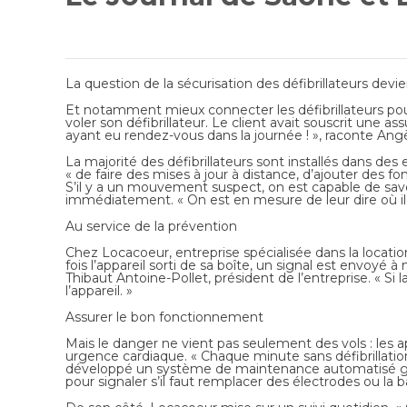
La question de la sécurisation des défibrillateurs devie
Et notamment mieux connecter les défibrillateurs pour 
voler son défibrillateur. Le client avait souscrit une a
ayant eu rendez-vous dans la journée ! », raconte Angè
La majorité des défibrillateurs sont installés dans des e
« de faire des mises à jour à distance, d’ajouter des fo
S’il y a un mouvement suspect, on est capable de savoir
immédiatement. « On est en mesure de leur dire où il se
Au service de la prévention
Chez
Locacoeur
, entreprise spécialisée dans la locat
fois l’appareil sorti de sa boîte, un signal est envoyé 
Thibaut Antoine-Pollet
, président de l’entreprise. « S
l’appareil. »
Assurer le bon fonctionnement
Mais le danger ne vient pas seulement des vols : les
urgence cardiaque. « Chaque minute sans défibrillation
développé un système de maintenance automatisé grâc
pour signaler s’il faut remplacer des électrodes ou la ba