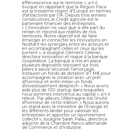
effervescence sur le territoire », a-t-il
évoqué en rappelant que la Région Paca
est la troisième région d’Europe en termes
d’attractivité par l’IA. Depuis trois années
consécutives, le Crédit agricole est le
partenaire financier des entreprises.
« L’innovation ne vaut que si elle part du
terrain et répond aux réalités de nos
territoires. Notre objectif est de faire
émerger et connecter les innovations en
facilitant les synergies entre les acteurs et
en accompagnant celles et ceux qui les
portent », a souligné Clément Célerier,
directeur innovation et risque à la banque
coopérative. La banque a mis en place
plusieurs dispositifs reposant sur trois
piliers à savoir sécuriser l’amorçage,
instaurer un fonds de dotation d’1 M€ pour
accompagner la création avec un prêt
d’honneur et enfin initier un fonds
d’investissement deeptech. « Nous avons
aidé plus de 100 startup dans lesquelles
nous sommes intervenus au capital », a-t-il
relevé. Par ailleurs, l’Allemagne est l’invité
d’honneur de cette édition. « Nous aurons
un stand avec le ministère de l’Energie et
les différents länder pour valoriser les
entreprises et apporter un rayonnement
collectif », souligne Sarah Palau, directrice
adjointe de la Chambre franco-allemande
de Commerce et d’Industrie.