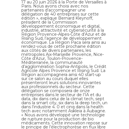
17 au 20 juin 2026 à la Porte de Versailles à
Paris. Nous avons choisi avec nos
partenaires d’accompagner une
délégation de 40 entreprises sur cette
édition », explique Bernard Kleynoff,
président de la Commission
développement économique et digital,
industrie, attractivité et cybersécurité à la
Région Provence-Alpes-Côte d’Azur et de
Rising Sud, l’agence de développement
économique. La Région Paca sera ainsi au
rendez-vous de cette prochaine édition
aux côtés de divers partenaires, les
métropoles Aix-Marseille Provence, Nice-
Côte d’Azur, Toulon-Provence-
Méditerranée, la communauté
d’agglomération Sophia-Antipolis, le Crédit
Agricole Alpes Provence et Rising Sud. La
Région accompagnera ainsi 40 start-up
sur ce salon au cours duquel elles
présenteront leurs solutions innovantes
aux professionnels du secteur. Cette
délégation se composera de onze
entreprises dans le secteur de l’IA et du
data, dix dans celui de la climat tech, sept
dans la smart city, six dans la deep tech, un
dans l’industrie 4. 0 et cinq dans la health
tech avec notamment Askleia à Aubagne.
« Nous avons développé une technologie
de rupture pour la production de bio
médicaments. Cette innovation repose sur
le principe de l’électrophorèse en flux libre