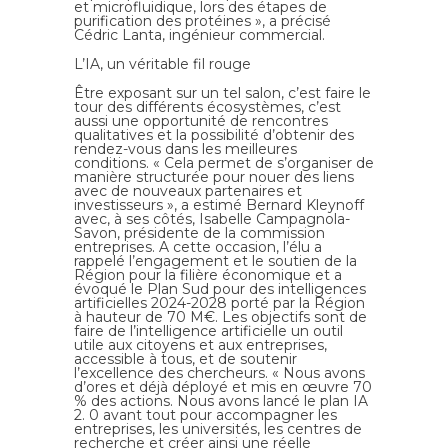
et microfluidique, lors des étapes de
purification des protéines », a précisé
Cédric Lanta, ingénieur commercial.
L’IA, un véritable fil rouge
Être exposant sur un tel salon, c’est faire le
tour des différents écosystèmes, c’est
aussi une opportunité de rencontres
qualitatives et la possibilité d’obtenir des
rendez-vous dans les meilleures
conditions. « Cela permet de s’organiser de
manière structurée pour nouer des liens
avec de nouveaux partenaires et
investisseurs », a estimé Bernard Kleynoff
avec, à ses côtés, Isabelle Campagnola-
Savon, présidente de la commission
entreprises. A cette occasion, l’élu a
rappelé l’engagement et le soutien de la
Région pour la filière économique et a
évoqué le Plan Sud pour des intelligences
artificielles 2024-2028 porté par la Région
à hauteur de 70 M€. Les objectifs sont de
faire de l’intelligence artificielle un outil
utile aux citoyens et aux entreprises,
accessible à tous, et de soutenir
l’excellence des chercheurs. « Nous avons
d’ores et déjà déployé et mis en œuvre 70
% des actions. Nous avons lancé le plan IA
2. 0 avant tout pour accompagner les
entreprises, les universités, les centres de
recherche et créer ainsi une réelle