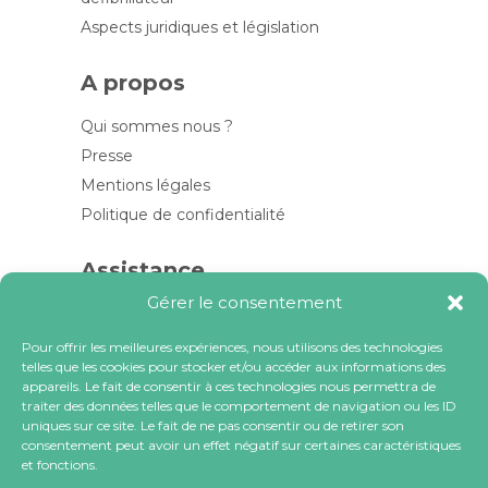
Aspects juridiques et législation
A propos
Qui sommes nous ?
Presse
Mentions légales
Politique de confidentialité
Assistance
Gérer le consentement
Contactez-nous
FAQ
Pour offrir les meilleures expériences, nous utilisons des technologies
telles que les cookies pour stocker et/ou accéder aux informations des
Blog
appareils. Le fait de consentir à ces technologies nous permettra de
traiter des données telles que le comportement de navigation ou les ID
Contactez-nous
uniques sur ce site. Le fait de ne pas consentir ou de retirer son
consentement peut avoir un effet négatif sur certaines caractéristiques
et fonctions.
contact@locacoeur.com