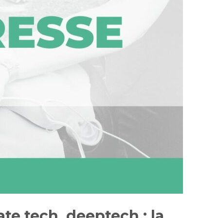
ate tech, deeptech : la