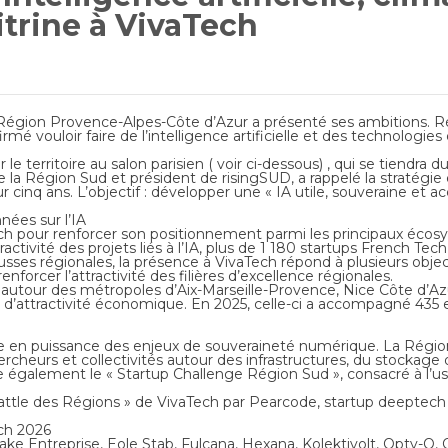
trine à VivaTech
 Région Provence-Alpes-Côte d’Azur a présenté ses ambitions. R
firmé vouloir faire de l’intelligence artificielle et des technologies
 territoire au salon parisien ( voir ci-dessous) , qui se tiendra d
 Région Sud et président de risingSUD, a rappelé la stratégie 
ur cinq ans. L’objectif : développer une « IA utile, souveraine et 
nées sur l’IA
ch pour renforcer son positionnement parmi les principaux écosy
ctivité des projets liés à l’IA, plus de 1 180 startups French Tech
s pousses régionales, la présence à VivaTech répond à plusieurs obje
renforcer l’attractivité des filières d’excellence régionales.
 autour des métropoles d’Aix-Marseille-Provence, Nice Côte d’Az
le d’attractivité économique. En 2025, celle-ci a accompagné 435 
en puissance des enjeux de souveraineté numérique. La Région p
hercheurs et collectivités autour des infrastructures, du stockage
re également le « Startup Challenge Région Sud », consacré à l’us
Battle des Régions » de VivaTech par Pearcode, startup deeptech
ech 2026
e Entreprise, Eole Stab, Fulcana, Hexana, Kolektivolt, Opty-O, 