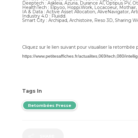
Deeptech : Askleia, Azuria, Durance AI, Optipus PV, Ot
HealthTech : Elpyoo, Hoppi.Work,
Locacoeur
, Mothair, 
IA & Data : Active Asset Allocation, AliveNavigator, 
Industry 4.0 : Fluiidd.
Smart City : Archipad, Archistoire, Reso 3D, Sharing 
Cliquez sur le lien suivant pour visualiser la retombée 
https://www.petitesaffiches.fr/actualites,069/tech,080/intelli
Tags In
Retombées Presse
SHARE