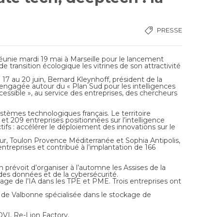
PRESSE
éunie mardi 19 mai à Marseille pour le lancement
 de transition écologique les vitrines de son attractivité
u 17 au 20 juin, Bernard Kleynhoff, président de la
engagée autour du « Plan Sud pour les intelligences
accessible », au service des entreprises, des chercheurs
stèmes technologiques français. Le territoire
 et 209 entreprises positionnées sur l’intelligence
ctifs : accélérer le déploiement des innovations sur le
ur, Toulon Provence Méditerranée et Sophia Antipolis,
entreprises et contribué à l’implantation de 166
révoit d’organiser à l’automne les Assises de la
 des données et de la cybersécurité.
age de l’IA dans les TPE et PME. Trois entreprises ont
 de Valbonne spécialisée dans le stockage de
OVI, Re-Lion Factory.