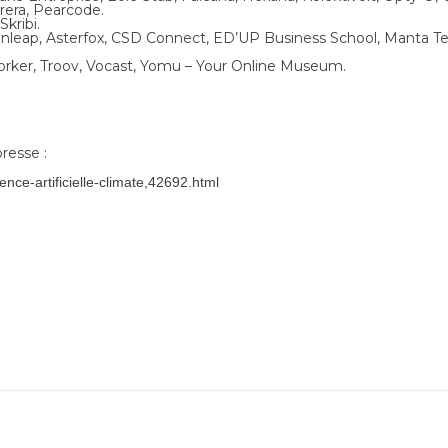
rera, Pearcode.
Skribi.
Artinleap, Asterfox, CSD Connect, ED’UP Business School, Manta T
Worker, Troov, Vocast, Yomu – Your Online Museum.
presse :
gence-artificielle-climate,42692.html