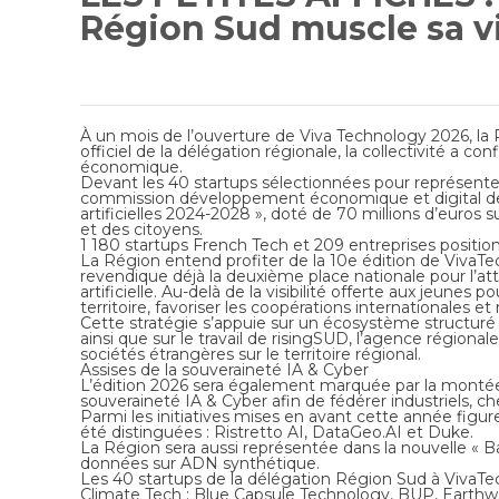
Région Sud muscle sa vi
À un mois de l’ouverture de Viva Technology 2026, la
officiel de la délégation régionale, la collectivité a con
économique.
Devant les 40 startups sélectionnées pour représenter le
commission développement économique et digital de la
artificielles 2024-2028 », doté de 70 millions d’euros s
et des citoyens.
1 180 startups French Tech et 209 entreprises position
La Région entend profiter de la 10e édition de VivaTe
revendique déjà la deuxième place nationale pour l’attra
artificielle. Au-delà de la visibilité offerte aux jeune
territoire, favoriser les coopérations internationales et 
Cette stratégie s’appuie sur un écosystème structuré
ainsi que sur le travail de risingSUD, l’agence régiona
sociétés étrangères sur le territoire régional.
Assises de la souveraineté IA & Cyber
L’édition 2026 sera également marquée par la montée 
souveraineté IA & Cyber afin de fédérer industriels, c
Parmi les initiatives mises en avant cette année figu
été distinguées : Ristretto AI, DataGeo.AI et Duke.
La Région sera aussi représentée dans la nouvelle « 
données sur ADN synthétique.
Les 40 startups de la délégation Région Sud à VivaT
Climate Tech : Blue Capsule Technology, BUP, Earthwak