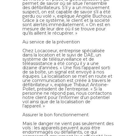
permet de savoir où se situe l’ensemble
des défibrillateurs. S’il y a un mouvement
suspect, on est capable de savoir s’il a été
perdu ou volé », explique Angèle Buchoux.
Grâce à ce système, le client et la société
sont alertés immédiatement. « On est en
mesure de leur dire où il se trouve pour
qu’ils aillent le récupérer. »
Au service de la prévention
Chez
Locacoeur
, entreprise spécialisée
dans la location et le suivi de DAE, un
système de télésurveillance et de
téléassistance a été conçu il y a une
dizaine d’années. « Une fois l’appareil sorti
de sa boîte, un signal est envoyé à nos
équipes. La localisation se met en route et
une communication est créée à travers le
défibrillateur », explique
Thibaut Antoine-
Pollet
, président de l’entreprise. « Si la
personne ne répond pas, nous contactons
notre client pour l’informer d’un potentiel
vol ainsi que de la localisation de
l’appareil. »
Assurer le bon fonctionnement
Mais le danger ne vient pas seulement des
vols : les appareils peuvent aussi être
endommagés ou défaillants, ce qui