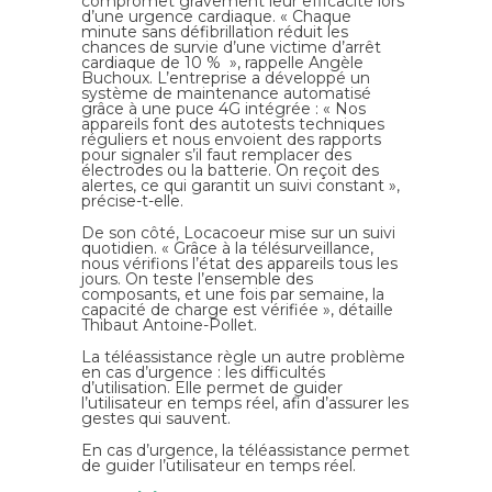
compromet gravement leur efficacité lors
d’une urgence cardiaque. « Chaque
minute sans défibrillation réduit les
chances de survie d’une victime d’arrêt
cardiaque de 10 % », rappelle Angèle
Buchoux. L’entreprise a développé un
système de maintenance automatisé
grâce à une puce 4G intégrée : « Nos
appareils font des autotests techniques
réguliers et nous envoient des rapports
pour signaler s’il faut remplacer des
électrodes ou la batterie. On reçoit des
alertes, ce qui garantit un suivi constant »,
précise-t-elle.
De son côté,
Locacoeur
mise sur un suivi
quotidien. « Grâce à la télésurveillance,
nous vérifions l’état des appareils tous les
jours. On teste l’ensemble des
composants, et une fois par semaine, la
capacité de charge est vérifiée », détaille
Thibaut Antoine-Pollet
.
La téléassistance règle un autre problème
en cas d’urgence : les difficultés
d’utilisation. Elle permet de guider
l’utilisateur en temps réel, afin d’assurer les
gestes qui sauvent.
En cas d’urgence, la téléassistance permet
de guider l’utilisateur en temps réel.