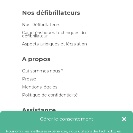
Nos défibrillateurs
Nos Défibrillateurs
Caractéristiques techniques du
défibrillateur
Aspects juridiques et législation
A propos
Qui sommes nous ?
Presse
Mentions légales
Politique de confidentialité
Assistance
Gérer le consentement
Contactez-nous
FAQ
Pour offrir les meilleures expériences, nous utilisons des technologies