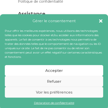
Politique de confidentialité
Assistance
Gérer le consentement
Contactez-nous
FAQ
Pour offrir les meilleures expériences, nous utilisons des technologies
telles que les cookies pour stocker et/ou accéder aux informations des
Blog
appareils. Le fait de consentir à ces technologies nous permettra de
traiter des données telles que le comportement de navigation ou les ID
Contactez-nous
uniques sur ce site. Le fait de ne pas consentir ou de retirer son
consentement peut avoir un effet négatif sur certaines caractéristiques
et fonctions.
contact@locacoeur.com
(+33) 0806 079 112
Accepter
Refuser
Voir les préférences
Tous droits réservés à LOCACOEUR SA
Déclaration de confidentialité