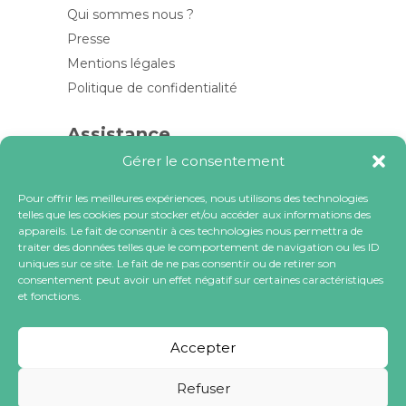
Qui sommes nous ?
Presse
Mentions légales
Politique de confidentialité
Assistance
Gérer le consentement
Contactez-nous
FAQ
Pour offrir les meilleures expériences, nous utilisons des technologies
telles que les cookies pour stocker et/ou accéder aux informations des
Blog
appareils. Le fait de consentir à ces technologies nous permettra de
traiter des données telles que le comportement de navigation ou les ID
Contactez-nous
uniques sur ce site. Le fait de ne pas consentir ou de retirer son
consentement peut avoir un effet négatif sur certaines caractéristiques
et fonctions.
contact@locacoeur.com
(+33) 0806 079 112
Accepter
Refuser