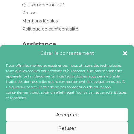
Qui sommes nous ?
Presse
Mentions légales
Politique de confidentialité
Assistance
Gérer le consentement
Contactez-nous
FAQ
Pour offrir les meilleures expériences, nous utilisons des technologies
telles que les cookies pour stocker et/ou accéder aux informations des
Blog
appareils. Le fait de consentir à ces technologies nous permettra de
traiter des données telles que le comportement de navigation ou les ID
Contactez-nous
uniques sur ce site. Le fait de ne pas consentir ou de retirer son
consentement peut avoir un effet négatif sur certaines caractéristiques
et fonctions.
contact@locacoeur.com
(+33) 0806 079 112
Accepter
Refuser