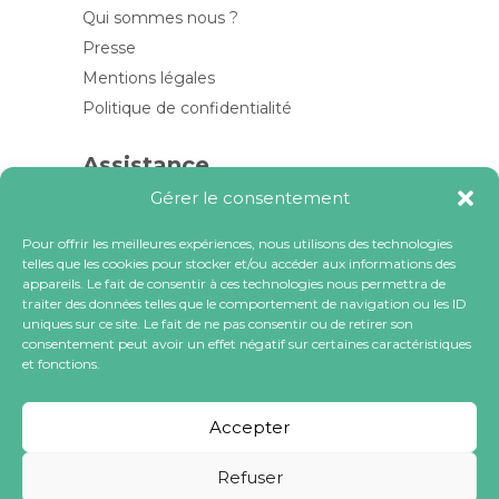
Qui sommes nous ?
Presse
Mentions légales
Politique de confidentialité
Assistance
Gérer le consentement
Contactez-nous
FAQ
Pour offrir les meilleures expériences, nous utilisons des technologies
telles que les cookies pour stocker et/ou accéder aux informations des
Blog
appareils. Le fait de consentir à ces technologies nous permettra de
traiter des données telles que le comportement de navigation ou les ID
Contactez-nous
uniques sur ce site. Le fait de ne pas consentir ou de retirer son
consentement peut avoir un effet négatif sur certaines caractéristiques
et fonctions.
contact@locacoeur.com
(+33) 0806 079 112
Accepter
Refuser