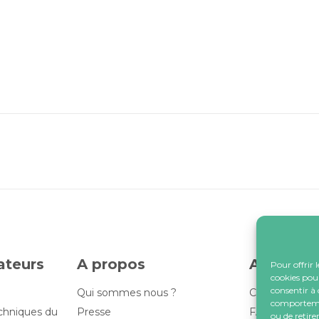
lateurs
A propos
Assistan
Pour offrir 
cookies pour
consentir à 
Qui sommes nous ?
Contactez-no
comportement
echniques du
Presse
FAQ
ou de retire