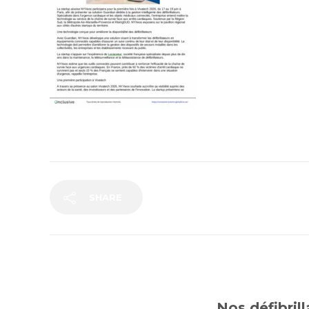
SHARE
Nos défibril