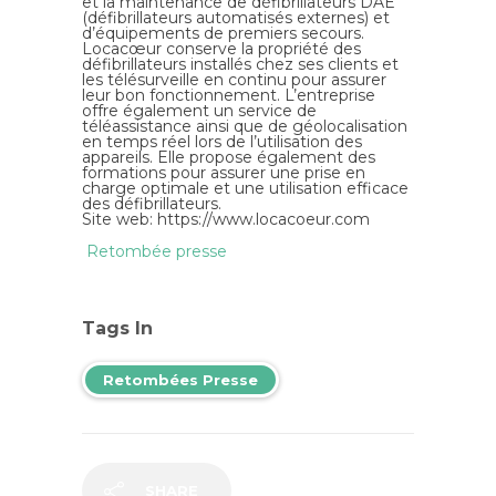
et la maintenance de défibrillateurs DAE
(défibrillateurs automatisés externes) et
d’équipements de premiers secours.
Locacœur conserve la propriété des
défibrillateurs installés chez ses clients et
les télésurveille en continu pour assurer
leur bon fonctionnement. L’entreprise
offre également un service de
téléassistance ainsi que de géolocalisation
en temps réel lors de l’utilisation des
appareils. Elle propose également des
formations pour assurer une prise en
charge optimale et une utilisation efficace
des défibrillateurs.
Site web: https://www.
locacoeur
.com
Retombée presse
Tags In
Retombées Presse
SHARE