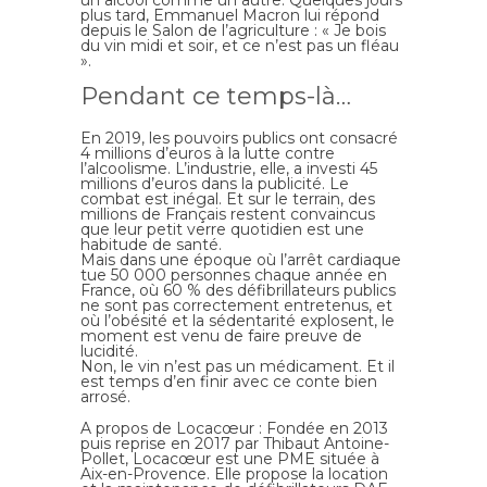
plus tard, Emmanuel Macron lui répond
depuis le Salon de l’agriculture : « Je bois
du vin midi et soir, et ce n’est pas un fléau
».
Pendant ce temps-là…
En 2019, les pouvoirs publics ont consacré
4 millions d’euros à la lutte contre
l’alcoolisme. L’industrie, elle, a investi 45
millions d’euros dans la publicité. Le
combat est inégal. Et sur le terrain, des
millions de Français restent convaincus
que leur petit verre quotidien est une
habitude de santé.
Mais dans une époque où l’arrêt cardiaque
tue 50 000 personnes chaque année en
France, où 60 % des défibrillateurs publics
ne sont pas correctement entretenus, et
où l’obésité et la sédentarité explosent, le
moment est venu de faire preuve de
lucidité.
Non, le vin n’est pas un médicament. Et il
est temps d’en finir avec ce conte bien
arrosé.
A propos de Locacœur : Fondée en 2013
puis reprise en 2017 par
Thibaut Antoine-
Pollet
, Locacœur est une PME située à
Aix-en-Provence. Elle propose la location