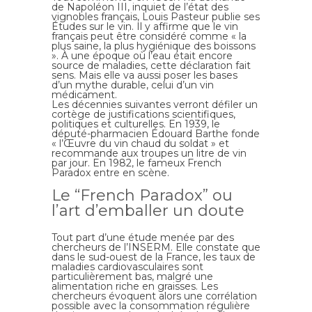
de Napoléon III, inquiet de l’état des
vignobles français, Louis Pasteur publie ses
Études sur le vin. Il y affirme que le vin
français peut être considéré comme « la
plus saine, la plus hygiénique des boissons
». À une époque où l’eau était encore
source de maladies, cette déclaration fait
sens. Mais elle va aussi poser les bases
d’un mythe durable, celui d’un vin
médicament.
Les décennies suivantes verront défiler un
cortège de justifications scientifiques,
politiques et culturelles. En 1939, le
député-pharmacien Édouard Barthe fonde
« l’Œuvre du vin chaud du soldat » et
recommande aux troupes un litre de vin
par jour. En 1982, le fameux French
Paradox entre en scène.
Le “French Paradox” ou
l’art d’emballer un doute
Tout part d’une étude menée par des
chercheurs de l’INSERM. Elle constate que
dans le sud-ouest de la France, les taux de
maladies cardiovasculaires sont
particulièrement bas, malgré une
alimentation riche en graisses. Les
chercheurs évoquent alors une corrélation
possible avec la consommation régulière