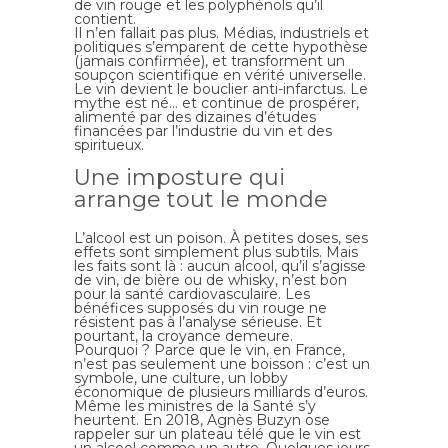
de vin rouge et les polyphénols qu’il
contient.
Il n’en fallait pas plus. Médias, industriels et
politiques s’emparent de cette hypothèse
(jamais confirmée), et transforment un
soupçon scientifique en vérité universelle.
Le vin devient le bouclier anti-infarctus. Le
mythe est né… et continue de prospérer,
alimenté par des dizaines d’études
financées par l’industrie du vin et des
spiritueux.
Une imposture qui
arrange tout le monde
L’alcool est un poison. À petites doses, ses
effets sont simplement plus subtils. Mais
les faits sont là : aucun alcool, qu’il s’agisse
de vin, de bière ou de whisky, n’est bon
pour la santé cardiovasculaire. Les
bénéfices supposés du vin rouge ne
résistent pas à l’analyse sérieuse. Et
pourtant, la croyance demeure.
Pourquoi ? Parce que le vin, en France,
n’est pas seulement une boisson : c’est un
symbole, une culture, un lobby
économique de plusieurs milliards d’euros.
Même les ministres de la Santé s’y
heurtent. En 2018, Agnès Buzyn ose
rappeler sur un plateau télé que le vin est
un alcool comme un autre. Quelques jours