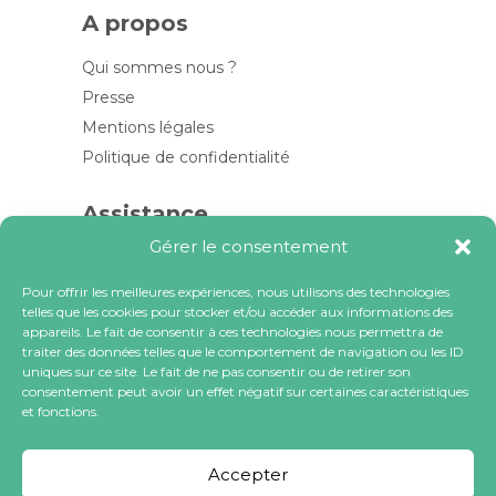
A propos
Qui sommes nous ?
Presse
Mentions légales
Politique de confidentialité
Assistance
Gérer le consentement
Contactez-nous
FAQ
Pour offrir les meilleures expériences, nous utilisons des technologies
telles que les cookies pour stocker et/ou accéder aux informations des
Blog
appareils. Le fait de consentir à ces technologies nous permettra de
traiter des données telles que le comportement de navigation ou les ID
Contactez-nous
uniques sur ce site. Le fait de ne pas consentir ou de retirer son
consentement peut avoir un effet négatif sur certaines caractéristiques
et fonctions.
contact@locacoeur.com
(+33) 0806 079 112
Accepter