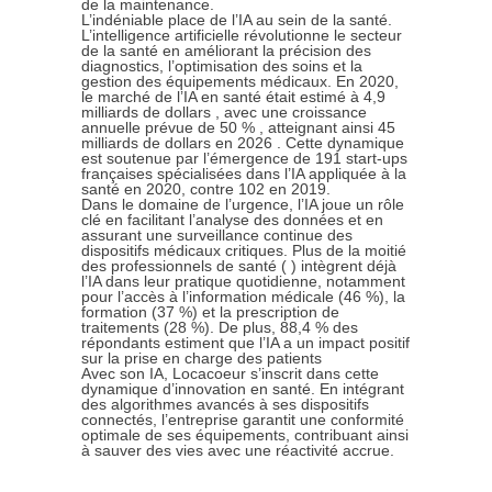
de la maintenance.
L’indéniable place de l’IA au sein de la santé.
L’intelligence artificielle révolutionne le secteur
de la santé en améliorant la précision des
diagnostics, l’optimisation des soins et la
gestion des équipements médicaux. En 2020,
le marché de l’IA en santé était estimé à 4,9
milliards de dollars , avec une croissance
annuelle prévue de 50 % , atteignant ainsi 45
milliards de dollars en 2026 . Cette dynamique
est soutenue par l’émergence de 191 start-ups
françaises spécialisées dans l’IA appliquée à la
santé en 2020, contre 102 en 2019.
Dans le domaine de l’urgence, l’IA joue un rôle
clé en facilitant l’analyse des données et en
assurant une surveillance continue des
dispositifs médicaux critiques. Plus de la moitié
des professionnels de santé ( ) intègrent déjà
l’IA dans leur pratique quotidienne, notamment
pour l’accès à l’information médicale (46 %), la
formation (37 %) et la prescription de
traitements (28 %). De plus, 88,4 % des
répondants estiment que l’IA a un impact positif
sur la prise en charge des patients
Avec son IA,
Locacoeur
s’inscrit dans cette
dynamique d’innovation en santé. En intégrant
des algorithmes avancés à ses dispositifs
connectés, l’entreprise garantit une conformité
optimale de ses équipements, contribuant ainsi
à sauver des vies avec une réactivité accrue.