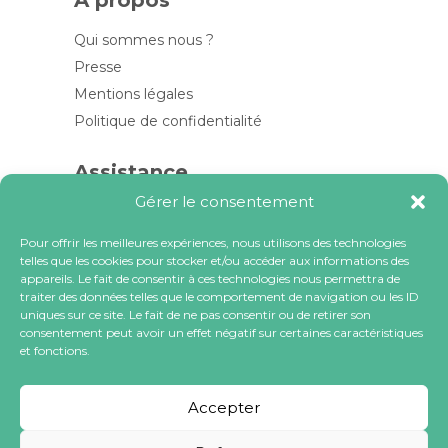
Qui sommes nous ?
Presse
Mentions légales
Politique de confidentialité
Assistance
Gérer le consentement
Contactez-nous
FAQ
Pour offrir les meilleures expériences, nous utilisons des technologies
telles que les cookies pour stocker et/ou accéder aux informations des
Blog
appareils. Le fait de consentir à ces technologies nous permettra de
traiter des données telles que le comportement de navigation ou les ID
Contactez-nous
uniques sur ce site. Le fait de ne pas consentir ou de retirer son
consentement peut avoir un effet négatif sur certaines caractéristiques
et fonctions.
contact@locacoeur.com
(+33) 0806 079 112
Accepter