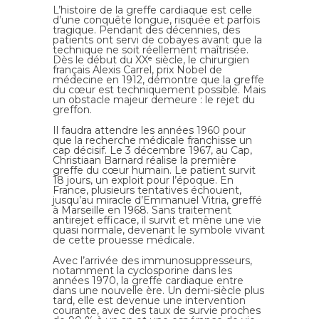
L’histoire de la greffe cardiaque est celle
d’une conquête longue, risquée et parfois
tragique. Pendant des décennies, des
patients ont servi de cobayes avant que la
technique ne soit réellement maîtrisée.
Dès le début du XXᵉ siècle, le chirurgien
français Alexis Carrel, prix Nobel de
médecine en 1912, démontre que la greffe
du cœur est techniquement possible. Mais
un obstacle majeur demeure : le rejet du
greffon.
Il faudra attendre les années 1960 pour
que la recherche médicale franchisse un
cap décisif. Le 3 décembre 1967, au Cap,
Christiaan Barnard réalise la première
greffe du cœur humain. Le patient survit
18 jours, un exploit pour l’époque. En
France, plusieurs tentatives échouent,
jusqu’au miracle d’Emmanuel Vitria, greffé
à Marseille en 1968. Sans traitement
antirejet efficace, il survit et mène une vie
quasi normale, devenant le symbole vivant
de cette prouesse médicale.
Avec l’arrivée des immunosuppresseurs,
notamment la cyclosporine dans les
années 1970, la greffe cardiaque entre
dans une nouvelle ère. Un demi-siècle plus
tard, elle est devenue une intervention
courante, avec des taux de survie proches