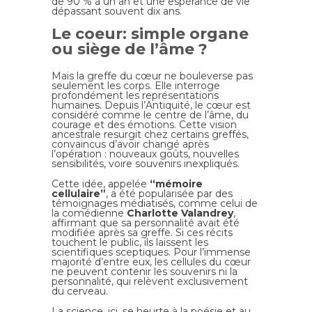
de 90 % à un an et une espérance de vie
dépassant souvent dix ans.
Le coeur: simple organe
ou siège de l’âme ?
Mais la greffe du cœur ne bouleverse pas
seulement les corps. Elle interroge
profondément les représentations
humaines. Depuis l’Antiquité, le cœur est
considéré comme le centre de l’âme, du
courage et des émotions. Cette vision
ancestrale resurgit chez certains greffés,
convaincus d’avoir changé après
l’opération : nouveaux goûts, nouvelles
sensibilités, voire souvenirs inexpliqués.
Cette idée, appelée
“mémoire
cellulaire”
, a été popularisée par des
témoignages médiatisés, comme celui de
la comédienne
Charlotte Valandrey
,
affirmant que sa personnalité avait été
modifiée après sa greffe. Si ces récits
touchent le public, ils laissent les
scientifiques sceptiques. Pour l’immense
majorité d’entre eux, les cellules du cœur
ne peuvent contenir les souvenirs ni la
personnalité, qui relèvent exclusivement
du cerveau.
La science, ici, se heurte à la poésie et au