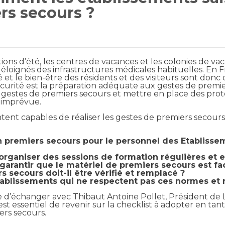
ers secours ?
tions d’été, les centres de vacances et
les colonies de va
loignés des infrastructures médicales habituelles. En Fr
et le bien-être des résidents et des visiteurs sont
donc d
écurité
est la préparation adéquate aux gestes de premie
 gestes de premiers secours et mettre en place des pro
n imprévue.
ntent capables de réaliser les gestes de premiers seco
en premiers secours pour le personnel des
Etablisse
organiser des sessions de formation régulières et
e
garantir que le matériel de premiers secours est
fa
s secours doit-il être vérifié et remplacé ?
établissements qui ne respectent pas ces normes
et 
e d’échanger avec Thibaut Antoine Pollet, Président
de 
est essentiel de revenir sur la checklist à adopter en ta
ers secours.