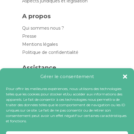
Aspects juridiques et législation
A propos
Qui sommes nous ?
Presse
Mentions légales
Politique de confidentialité
Assistance
Gérer le consentement
Contactez-nous
FAQ
Pour offrir les meilleures expériences, nous utilisons des technologies
telles que les cookies pour stocker et/ou accéder aux informations des
Blog
appareils. Le fait de consentir à ces technologies nous permettra de
traiter des données telles que le comportement de navigation ou les ID
Contactez-nous
uniques sur ce site. Le fait de ne pas consentir ou de retirer son
consentement peut avoir un effet négatif sur certaines caractéristiques
et fonctions.
contact@locacoeur.com