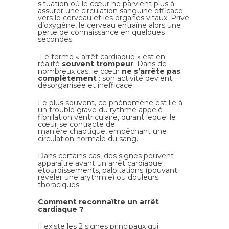
situation où le cœur ne parvient plus à
assurer une circulation sanguine efficace
vers le cerveau et les organes vitaux. Privé
d’oxygène, le cerveau entraîne alors une
perte de connaissance en quelques
secondes.
Le terme « arrêt cardiaque » est en
réalité
souvent trompeur
. Dans de
nombreux cas, le cœur
ne s’arrête pas
complètement
: son activité devient
désorganisée et inefficace.
Le plus souvent, ce phénomène est lié à
un trouble grave du rythme appelé
fibrillation ventriculaire, durant lequel le
cœur se contracte de
manière chaotique, empêchant une
circulation normale du sang.
Dans certains cas, des signes peuvent
apparaître avant un arrêt cardiaque :
étourdissements, palpitations (pouvant
révéler une arythmie) ou douleurs
thoraciques.
Comment reconnaître un arrêt
cardiaque ?
Il existe les 2 signes principaux qui