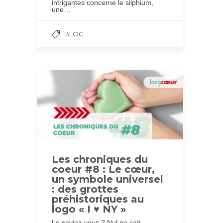
intrigantes concerne le silphium,
une…
BLOG
Les chroniques du
coeur #8 : Le cœur,
un symbole universel
: des grottes
préhistoriques au
logo « I ♥ NY »
Le saviez-vous ? Nul ne sait