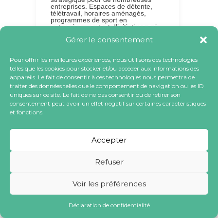
entreprises. Espaces de détente,
télétravail, horaires aménagés,
programmes de sport en
entreprise… autant d’initiatives qui
visent…
Gérer le consentement
BLOG
Pour offrir les meilleures expériences, nous utilisons des technologies
telles que les cookies pour stocker et/ou accéder aux informations des
appareils. Le fait de consentir à ces technologies nous permettra de
traiter des données telles que le comportement de navigation ou les ID
uniques sur ce site. Le fait de ne pas consentir ou de retirer son
consentement peut avoir un effet négatif sur certaines caractéristiques
et fonctions.
Accepter
Refuser
Comment créer une
Voir les préférences
culture de la
prévention cardiaque
Déclaration de confidentialité
dans votre entreprise