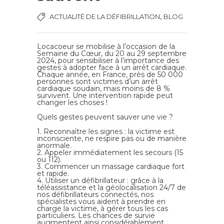
,
ACTUALITÉ DE LA DÉFIBRILLATION
BLOG
Locacoeur se mobilise à l’occasion de la
Semaine du Cœur, du 20 au 29 septembre
2024, pour sensibiliser à l’importance des
gestes à adopter face à un arrêt cardiaque.
Chaque année, en France, près de 50 000
personnes sont victimes d’un arrêt
cardiaque soudain, mais moins de 8 %
survivent. Une intervention rapide peut
changer les choses !
Quels gestes peuvent sauver une vie ?
1. Reconnaître les signes : la victime est
inconsciente, ne respire pas ou de manière
anormale.
2. Appeler immédiatement les secours (15
ou 112).
3. Commencer un massage cardiaque fort
et rapide.
4. Utiliser un défibrillateur : grâce à la
téléassistance et la géolocalisation 24/7 de
nos défibrillateurs connectés, nos
spécialistes vous aident à prendre en
charge la victime, à gérer tous les cas
particuliers. Les chances de survie
augmentent ainsi considérablement.