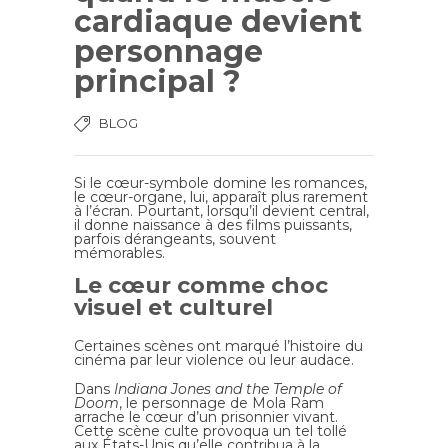
cardiaque devient
personnage
principal ?
BLOG
Si le cœur-symbole domine les romances,
le cœur-organe, lui, apparaît plus rarement
à l’écran. Pourtant, lorsqu’il devient central,
il donne naissance à des films puissants,
parfois dérangeants, souvent
mémorables.
Le cœur comme choc
visuel et culturel
Certaines scènes ont marqué l’histoire du
cinéma par leur violence ou leur audace.
Dans
Indiana Jones and the Temple of
Doom
, le personnage de Mola Ram
arrache le cœur d’un prisonnier vivant.
Cette scène culte provoqua un tel tollé
aux États-Unis qu’elle contribua à la