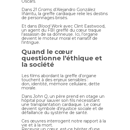
Oscars.
Dans
21 Grams
d’Alejandro González
Iñárritu, la greffe cardiaque relie les destins
de personnages brisés.
Et dans
Blood Work
avec Clint Eastwood,
un agent du FBI greffé du cœur traque
l’assassin de sa donneuse. Ici, l’organe
devient le moteur moral et narratif de
l’intrigue.
Quand le cœur
questionne l’éthique et
la société
Les films abordant la greffe d’organe
touchent à des enjeux sensibles :
don, identité, mémoire cellulaire, dette
morale.
Dans
John Q
, un père prend en otage un
hôpital pour sauver son fils nécessitant
une transplantation cardiaque. Le cœur
devient symbole d’injustice sociale et de
défaillance du système de santé.
Ces œuvres interrogent notre rapport à la
vie et à la mort.
Recevoir un cœur, est-ce hériter d’une