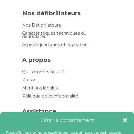
Nos défibrillateurs
Nos Défibrillateurs
Caractéristiques techniques du
défibrillateur
Aspects juridiques et législation
A propos
Qui sommes nous ?
Presse
Mentions légales
Politique de confidentialité
Assistance
Gérer le consentement
Contactez-nous
FAQ
Pour offrir les meilleures expériences, nous utilisons des technologies