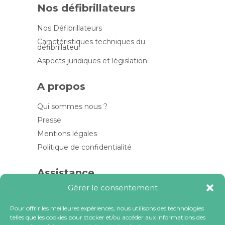
Nos défibrillateurs
Nos Défibrillateurs
Caractéristiques techniques du
défibrillateur
Aspects juridiques et législation
A propos
Qui sommes nous ?
Presse
Mentions légales
Politique de confidentialité
Assistance
Gérer le consentement
Contactez-nous
FAQ
Pour offrir les meilleures expériences, nous utilisons des technologies
telles que les cookies pour stocker et/ou accéder aux informations des
Blog