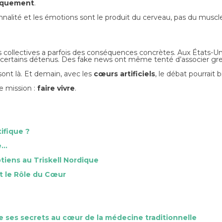
fiquement
.
sonnalité et les émotions sont le produit du cerveau, pas du muscl
collectives a parfois des conséquences concrètes. Aux États-Unis,
certains détenus. Des fake news ont même tenté d’associer gref
sont là. Et demain, avec les
cœurs artificiels
, le débat pourrait
ne mission :
faire vivre
.
ifique ?
e…
tiens au Triskell Nordique
t le Rôle du Cœur
le ses secrets au cœur de la médecine traditionnelle