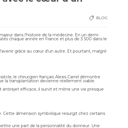
BLOG
majeur dans l’histoire de la médecine. En un demi-
alisées chaque année en France et plus de 3 500 dans le
t l’avenir grâce au cœur d’un autre. Et pourtant, malgré
iècle, le chirurgien français Alexis Carrel démontre
que la transplantation devienne réellement viable.
 antirejet efficace, il survit et mène une vie presque
ge. Cette dimension symbolique resurgit chez certains
smettre une part de la personnalité du donneur. Une