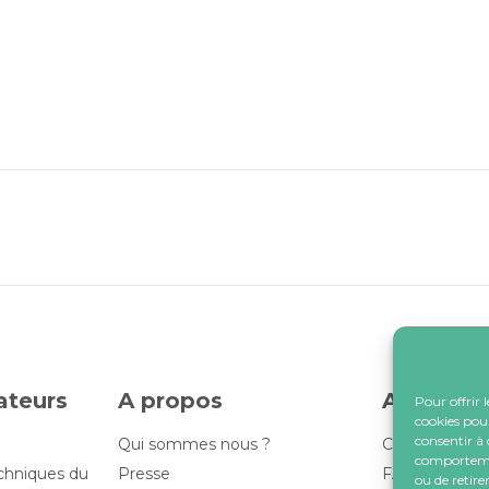
lateurs
A propos
Assistan
Pour offrir 
cookies pour
consentir à 
Qui sommes nous ?
Contactez-no
comportement
echniques du
Presse
FAQ
ou de retire