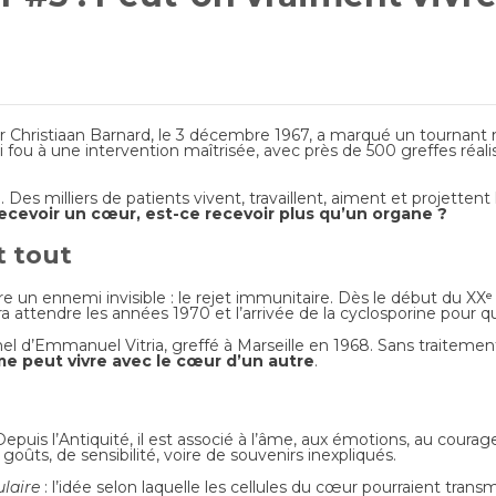
ur Christiaan Barnard, le 3 décembre 1967, a marqué un tournant 
ari fou à une intervention maîtrisée, avec près de 500 greffes ré
 Des milliers de patients vivent, travaillent, aiment et projetten
ecevoir un cœur, est-ce recevoir plus qu’un organe ?
t tout
e un ennemi invisible : le rejet immunitaire. Dès le début du XXᵉ s
ra attendre les années 1970 et l’arrivée de la cyclosporine pour 
el d’Emmanuel Vitria, greffé à Marseille en 1968. Sans traitement
 peut vivre avec le cœur d’un autre
.
puis l’Antiquité, il est associé à l’âme, aux émotions, au coura
ûts, de sensibilité, voire de souvenirs inexpliqués.
laire
: l’idée selon laquelle les cellules du cœur pourraient tran