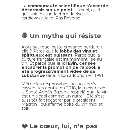
La
communauté scientifique s’accorde
désormais sur un point
: l’alcool, quel
qu’il soit, est un facteur de risque
cardiovasculaire. Pas l’inverse.
🛑 Un mythe qui résiste
Alors pourquoi cette croyance perdure-t-
elle ? Parce que le
lobby des vins et
spiritueux est puissant
. Parce que la
culture française est intimement liée au
vin. Et parce que
la loi Évin, censée
encadrer la promotion de l’alcool, a
été progressivement vidée de sa
substance
depuis son adoption en 1991.
Même les responsables politiques s’y
cassent les dents : en 2018, la ministre de
la Santé Agnès Buzyn a rappelé que “le vin
est un alcool comme un autre”. Elle s’est
aussitôt fait recadrer par le président
Macron… qui affirme boire du vin midi et
soir.
❤️ Le cœur, lui, n’a pas