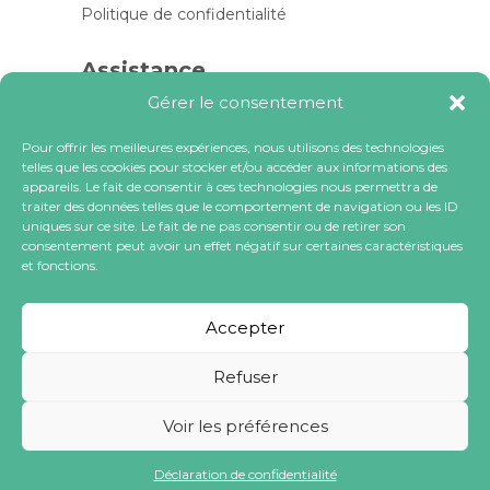
Politique de confidentialité
Assistance
Gérer le consentement
Contactez-nous
FAQ
Pour offrir les meilleures expériences, nous utilisons des technologies
telles que les cookies pour stocker et/ou accéder aux informations des
Blog
appareils. Le fait de consentir à ces technologies nous permettra de
traiter des données telles que le comportement de navigation ou les ID
Contactez-nous
uniques sur ce site. Le fait de ne pas consentir ou de retirer son
consentement peut avoir un effet négatif sur certaines caractéristiques
et fonctions.
contact@locacoeur.com
(+33) 0806 079 112
Accepter
Refuser
Voir les préférences
Tous droits réservés à LOCACOEUR SA
Déclaration de confidentialité