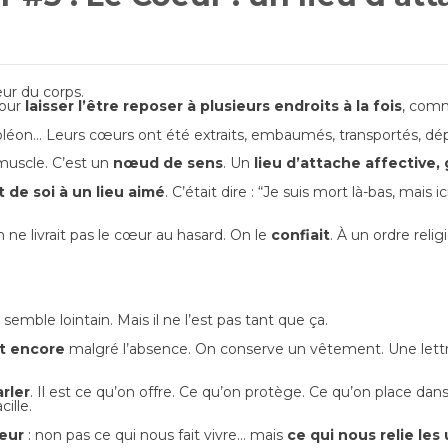
œur du corps.
Pour
laisser l’être reposer à plusieurs endroits à la fois
, comm
poléon… Leurs cœurs ont été extraits, embaumés, transportés, dé
muscle. C’est un
nœud de sens
. Un
lieu d’attache affective,
t de soi à un lieu aimé
.
C’était dire : “Je suis mort là-bas, mais ici
 ne livrait pas le cœur au hasard. On le
confiait
.
À un ordre religi
semble lointain.
Mais il ne l’est pas tant que ça.
t encore
malgré l’absence.
On conserve un vêtement. Une lettre
rler
.
Il est ce qu’on offre. Ce qu’on protège. Ce qu’on place dans
ille.
œur
:
non pas ce qui nous fait vivre…
mais
ce qui nous relie les