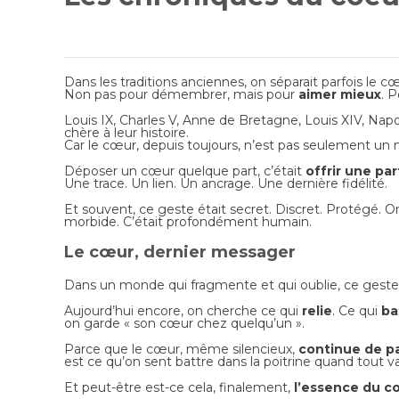
Dans les traditions anciennes, on séparait parfois le c
Non pas pour démembrer, mais pour
aimer mieux
. 
Louis IX, Charles V, Anne de Bretagne, Louis XIV, Na
chère à leur histoire.
Car le cœur, depuis toujours, n’est pas seulement un 
Déposer un cœur quelque part, c’était
offrir une par
Une trace. Un lien. Un ancrage. Une dernière fidélité.
Et souvent, ce geste était secret. Discret. Protégé.
On
morbide.
C’était profondément humain.
Le cœur, dernier messager
Dans un monde qui fragmente et qui oublie, ce geste 
Aujourd’hui encore, on cherche ce qui
relie
. Ce qui
ba
on garde « son cœur chez quelqu’un ».
Parce que le cœur, même silencieux,
continue de pa
est ce qu’on sent battre dans la poitrine quand tout vac
Et peut-être est-ce cela, finalement,
l’essence du c