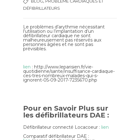
,
BLOG
PROBLÈME CARDIAQUES ET
DÉFIBRILLATEURS
Le problèmes d’arythmie nécessitant
l’utilisation ou l’implantation d’un
défibrillateur cardiaque ne sont
malheureusement pas réservés aux
personnes âgées et ne sont pas
prévisibles.
lien
: http://www.leparisien.fr/vie-
quotidienne/sante/insuffisance-cardiaque-
ces-tres-nombreux-malades-qui-s-
ignorent-05-09-2017-7235670.php
Pour en Savoir Plus sur
les défibrillateurs DAE :
Défibrillateur connecté Locacoeur :
lien
Comparatif défibrillateur DAE :