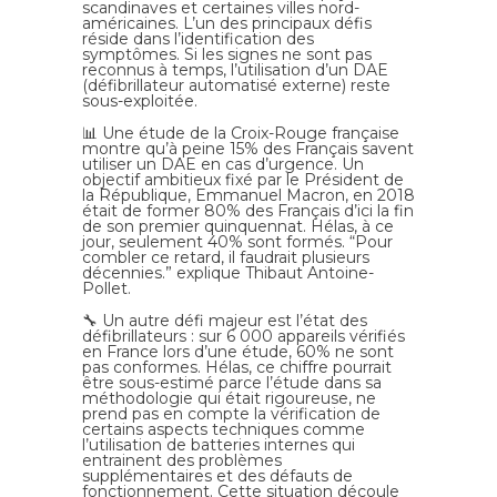
scandinaves et certaines villes nord-
américaines. L’un des principaux défis
réside dans l’identification des
symptômes. Si les signes ne sont pas
reconnus à temps, l’utilisation d’un DAE
(défibrillateur automatisé externe) reste
sous-exploitée.
📊 Une étude de la Croix-Rouge française
montre qu’à peine 15% des Français savent
utiliser un DAE en cas d’urgence. Un
objectif ambitieux fixé par le Président de
la République, Emmanuel Macron, en 2018
était de former 80% des Français d’ici la fin
de son premier quinquennat. Hélas, à ce
jour, seulement 40% sont formés. “Pour
combler ce retard, il faudrait plusieurs
décennies.” explique Thibaut Antoine-
Pollet.
🔧 Un autre défi majeur est l’état des
défibrillateurs : sur 6 000 appareils vérifiés
en France lors d’une étude, 60% ne sont
pas conformes. Hélas, ce chiffre pourrait
être sous-estimé parce l’étude dans sa
méthodologie qui était rigoureuse, ne
prend pas en compte la vérification de
certains aspects techniques comme
l’utilisation de batteries internes qui
entrainent des problèmes
supplémentaires et des défauts de
fonctionnement. Cette situation découle