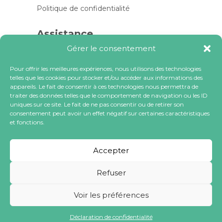
Politique de confidentialité
Assistance
Gérer le consentement
Contactez-nous
FAQ
Pour offrir les meilleures expériences, nous utilisons des technologies
telles que les cookies pour stocker et/ou accéder aux informations des
Blog
appareils. Le fait de consentir à ces technologies nous permettra de
traiter des données telles que le comportement de navigation ou les ID
Contactez-nous
uniques sur ce site. Le fait de ne pas consentir ou de retirer son
consentement peut avoir un effet négatif sur certaines caractéristiques
et fonctions.
contact@locacoeur.com
(+33) 0806 079 112
Accepter
Refuser
Voir les préférences
Tous droits réservés à LOCACOEUR SA
Déclaration de confidentialité