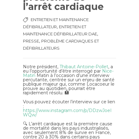
l’arrêt cardiaque
ENTRETIEN ET MAINTENANCE
,
DÉFIBRILLATEUR
ENTRETIEN ET
,
MAINTENANCE DÉFIBRILLATEUR DAE
,
PRESSE
PROBLÈME CARDIAQUES ET
DÉFIBRILLATEURS
Notre président,
Thibaut Antoine-Pollet
, a
eu l’opportunité d’être interrogé par
Nice-
Matin
Matin à l’occasion d’une interview
percutante, centrée sur un enjeu de santé
publique majeur qui, comme Locacoeur le
prouve au quotidien, pourrait être
rapidement résolu. 🏥
Vous pouvez écouter l’interview sur ce lien
:
https://www.instagram.com/p/DDzwJoeI
WQw/
🔍 L’arrêt cardiaque est la première cause
de mortalité dans les pays industrialisés,
avec seulement 8% de survie en France,
contre 20 à 30% dans certains pays