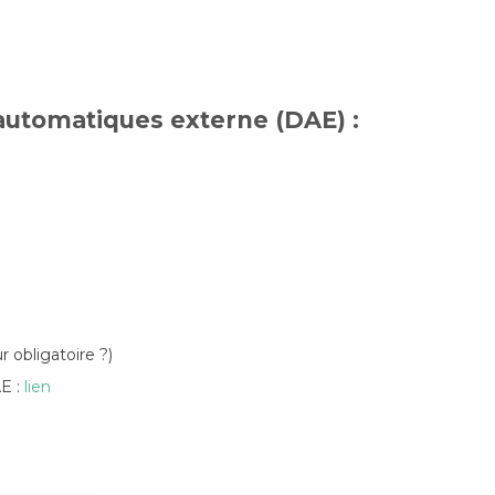
 automatiques externe (DAE) :
ur obligatoire ?)
AE :
lien