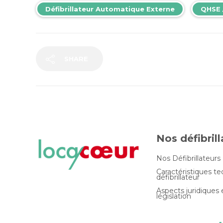
Défibrillateur Automatique Externe
QHSE 
SHARE
Nos défibril
Nos Défibrillateurs
Caractéristiques t
défibrillateur
Aspects juridiques 
législation