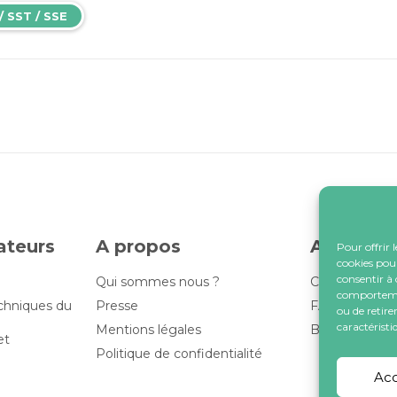
/ SST / SSE
lateurs
A propos
Assistan
Pour offrir 
cookies pour
consentir à 
Qui sommes nous ?
Contactez-no
comportement
echniques du
Presse
FAQ
ou de retire
caractéristi
Mentions légales
Blog
et
Politique de confidentialité
Ac