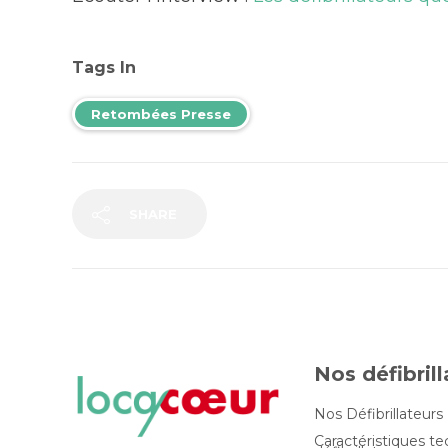
Tags In
Retombées Presse
SHARE
Nos défibril
Nos Défibrillateurs
Caractéristiques t