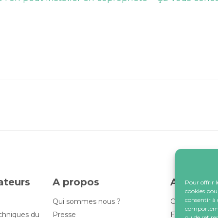
lateurs
A propos
Assistan
Pour offrir 
cookies pour
consentir à 
Qui sommes nous ?
Contactez-no
comportement
echniques du
Presse
FAQ
ou de retire