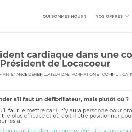
QUI SOMMES NOUS ?
NOS OFFRES
cident cardiaque dans une co
 Président de Locacoeur
,
 MAINTENANCE DÉFIBRILLATEUR DAE
FORMATION ET COMMUNICATIO
r s’il faut un défibrillateur, mais plutôt où ?
’il faut le mettre car il n’y aura personne pour pr
 le plus efficace et où doit il être positionner pour
ur les a…
e l’on peut installer en copropriété – Ça vous conc